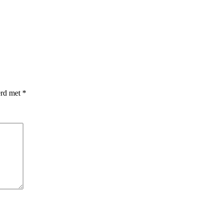
erd met
*