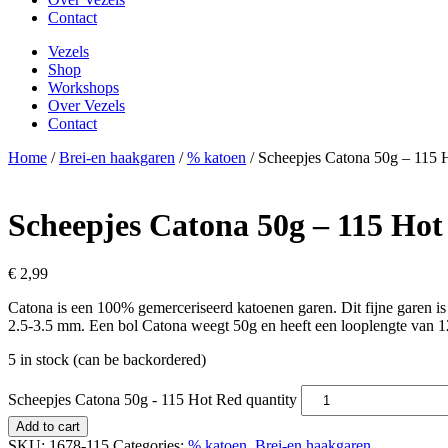
Contact
Vezels
Shop
Workshops
Over Vezels
Contact
Home
/
Brei-en haakgaren
/
% katoen
/ Scheepjes Catona 50g – 115 
Scheepjes Catona 50g – 115 Hot
€
2,99
Catona is een 100% gemerceriseerd katoenen garen. Dit fijne garen is
2.5-3.5 mm. Een bol Catona weegt 50g en heeft een looplengte van 
5 in stock (can be backordered)
Scheepjes Catona 50g - 115 Hot Red quantity
Add to cart
SKU:
1678-115
Categories:
% katoen
,
Brei-en haakgaren