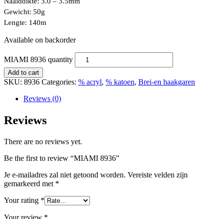
Naalddikte: 3.0 – 3.5mm
Gewicht: 50g
Lengte: 140m
Available on backorder
MIAMI 8936 quantity
Add to cart
SKU:
8936
Categories:
% acryl
,
% katoen
,
Brei-en haakgaren
Reviews (0)
Reviews
There are no reviews yet.
Be the first to review “MIAMI 8936”
Je e-mailadres zal niet getoond worden.
Vereiste velden zijn
gemarkeerd met
*
Your rating
*
Your review
*